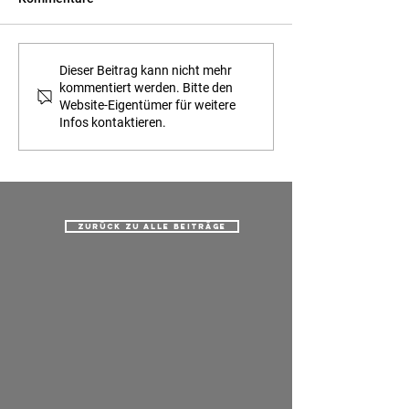
Sonderveröffentlichung
Eröffnung in Sulz
Dieser Beitrag kann nicht mehr
kommentiert werden. Bitte den
der Südwestpresse.
Brücke zwische
Website-Eigentümer für weitere
und Europa
Infos kontaktieren.
Zurück zu alle beiträge