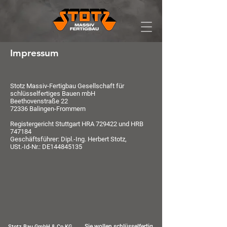
Impressum
Stotz Massiv-Fertigbau Gesellschaft für
schlüsselfertiges Bauen mbH
Beethovenstraße 22
72336 Balingen-Frommern
Registergericht Stuttgart HRA 729422 und HRB
747184
Geschäftsführer: Dipl.-Ing. Herbert Stotz,
USt.-Id-Nr.: DE144845135
Sie wollen schlüsselfertig
Stotz Bau GmbH & Co.KG