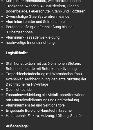
Kompletter Innenausbau, wie Hohlraumboden,
Trockenbauwänden, Akustikdecken, Fliesen,
Bodenbeläge, Feuerschutz-, Stahl- und Holztüren
Zweischalige Glas-Systemtrennwände
Aluminiumfenster und Sektionaltore
Personenaufzug zur Erschließung bis ins
3.Obergeschoss
Aluminium-Fassadenverkleidung
hochwertige Inneneinrichtung
Logistikhalle:
Stahlkonstruktion mit ca. 6,0m hohen Stützen,
Betonbodenplatte mit Betonkernaktivierung
Trapezblecheindeckung mit Warmdachaufbau,
extensiver Dachbegrünung; geplante Nutzung der
Dachfläche für PV-Anlage
Dachlichtbänder
Fassadenverkleidung als Metallkassettenwände
mit Mineralwolldämmung und Deckschalung
Aluminiumfenster und Sektionaltore
Eingebaute Büro und Haustechnikräume
Haustechnik Elektro, Heizung, Lüftung, Sanitär
Außenanlage: