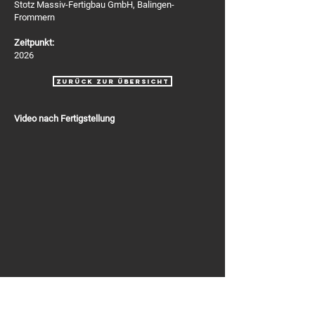
Stotz Massiv-Fertigbau GmbH, Balingen-
Frommern
Zeitpunkt:
2026
zurück zur Übersicht
Video nach Fertigstellung
Bilder Bauablauf + nach Fertigstellung
Click here