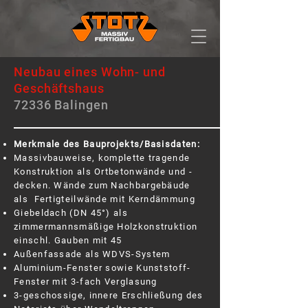
Neubau eines Wohn- und
Geschäftshaus
72336 Balingen
Merkmale des Bauprojekts/Basisdaten:
Massivbauweise, komplette tragende
Konstruktion als Ortbetonwände und -
decken. Wände zum Nachbargebäude
als Fertigteilwände mit Kerndämmung
Giebeldach (DN 45°) als
zimmermannsmäßige Holzkonstruktion
einschl. Gauben mit 45
Außenfassade als WDVS-System
Aluminium-Fenster sowie Kunststoff-
Fenster mit 3-fach Verglasung
3-geschossige, innere Erschließung des