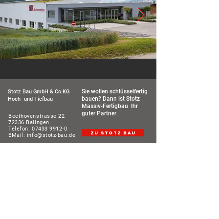
Click here
Sie wollen schlüsselfertig
Stotz Bau GmbH & Co.KG
bauen?
Dann ist Stotz
Hoch- und Tiefbau
Massiv-Fertigbau Ihr
guter Partner
.
Beethovenstrasse 22
72336 Balingen
Telefon:
07433 9912-0
zu STOTZ BAU
EMail:
info@stotz-bau.de
Ihr erster Ansprechpartner in Industriebau - Wohnbau - Tiefbau -
Ingenieurbau und Schlüsselfertigbau im Zollernalbkreis und
Baden-Württemberg.
Impressum
Datenschutz