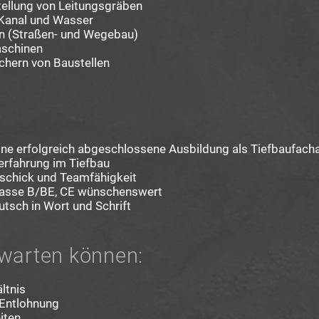
ellung von Leitungsgräben
 Kanal und Wasser
n (Straßen- und Wegebau)
schinen
chern von Baustellen
ine erfolgreich abgeschlossene Ausbildung als Tiefbaufacha
erfahrung im Tiefbau
schick und Teamfähigkeit
lasse B/BE, CE wünschenswert
tsch in Wort und Schrift
warten können:
ltnis
 Entlohnung
iten