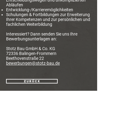
Entscheidungswegen und unkomplizierten
Abläufen
Entwicklung-/Karrieremöglichkeiten
Schulungen & Fortbildungen zur Erweiterung
Ihrer Kompetenzen und zur persönlichen und
fachlichen Weiterbildung
Interessiert? Dann senden Sie uns Ihre
Bewerbungsunterlagen an:
Stotz Bau GmbH & Co. KG
72336 Balingen-Frommern
Beethovenstraße 22
bewerbungen@stotz-bau.de
ZURÜCK
Sie wollen schlüsselfertig
Stotz Bau GmbH & Co.KG
bauen?
Dann ist Stotz
Hoch- und Tiefbau
Massiv-Fertigbau Ihr
guter Partner
.
Beethovenstrasse 22
72336 Balingen