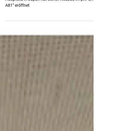
der Südwestpresse.
Big Daishowa Europe Der Global Player mit
Hauptsitz in Japan hat seinen Neubau im „InPark
A81“ eröffnet